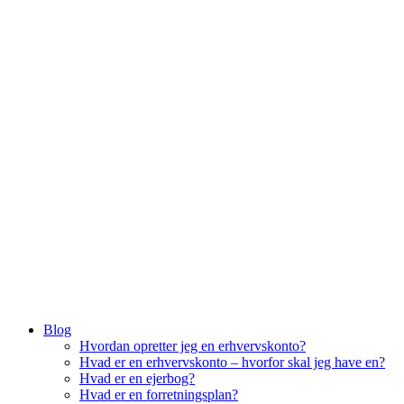
Menu
Blog
Hvordan opretter jeg en erhvervskonto?
Hvad er en erhvervskonto – hvorfor skal jeg have en?
Hvad er en ejerbog?
Hvad er en forretningsplan?