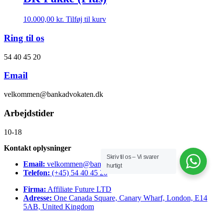
10.000,00
kr.
Tilføj til kurv
Ring til os
54 40 45 20
Email
velkommen@bankadvokaten.dk
Arbejdstider
10-18
Kontakt oplysninger
Skriv til os – Vi svarer
Email:
velkommen@bankadvokaten.dk
hurtigt
Telefon:
(+45) 54 40 45 20
Firma:
Affiliate Future LTD
Adresse:
One Canada Square, Canary Wharf, London, E14
5AB, United Kingdom