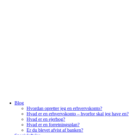
Menu
Blog
Hvordan opretter jeg en erhvervskonto?
Hvad er en erhvervskonto – hvorfor skal jeg have en?
Hvad er en ejerbog?
Hvad er en forretningsplan?
Er du blevet afvist af banken?