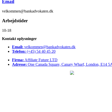
Email
velkommen@bankadvokaten.dk
Arbejdstider
10-18
Kontakt oplysninger
Email:
velkommen@bankadvokaten.dk
Telefon:
(+45) 54 40 45 20
Firma:
Affiliate Future LTD
Adresse:
One Canada Square, Canary Wharf, London, E14 5