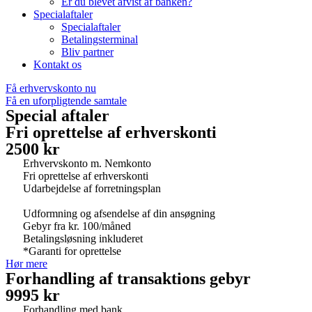
Er du blevet afvist af banken?
Specialaftaler
Specialaftaler
Betalingsterminal
Bliv partner
Kontakt os
Få erhvervskonto nu
Få en uforpligtende samtale
Special aftaler
Fri oprettelse af erhverskonti
2500 kr
Erhvervskonto m. Nemkonto
Fri oprettelse af erhverskonti
Udarbejdelse af forretningsplan
Udformning og afsendelse af din ansøgning
Gebyr fra kr. 100/måned
Betalingsløsning inkluderet
*Garanti for oprettelse
Hør mere
Forhandling af transaktions gebyr
9995 kr
Forhandling med bank