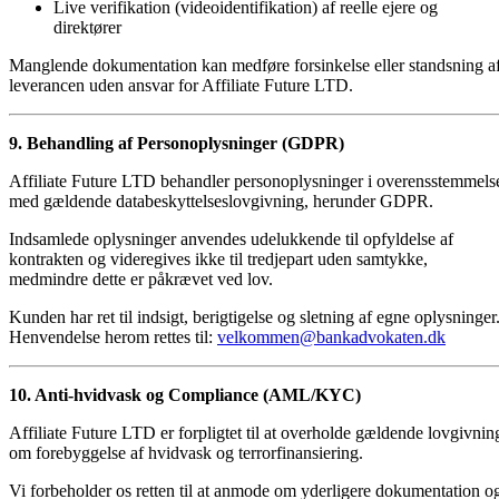
Live verifikation (videoidentifikation) af reelle ejere og
direktører
Manglende dokumentation kan medføre forsinkelse eller standsning a
leverancen uden ansvar for Affiliate Future LTD.
9. Behandling af Personoplysninger (GDPR)
Affiliate Future LTD behandler personoplysninger i overensstemmels
med gældende databeskyttelseslovgivning, herunder GDPR.
Indsamlede oplysninger anvendes udelukkende til opfyldelse af
kontrakten og videregives ikke til tredjepart uden samtykke,
medmindre dette er påkrævet ved lov.
Kunden har ret til indsigt, berigtigelse og sletning af egne oplysninger
Henvendelse herom rettes til:
velkommen@bankadvokaten.dk
10. Anti-hvidvask og Compliance (AML/KYC)
Affiliate Future LTD er forpligtet til at overholde gældende lovgivnin
om forebyggelse af hvidvask og terrorfinansiering.
Vi forbeholder os retten til at anmode om yderligere dokumentation o