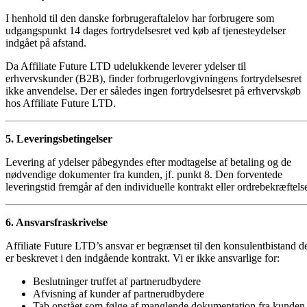
I henhold til den danske forbrugeraftalelov har forbrugere som
udgangspunkt 14 dages fortrydelsesret ved køb af tjenesteydelser
indgået på afstand.
Da Affiliate Future LTD udelukkende leverer ydelser til
erhvervskunder (B2B), finder forbrugerlovgivningens fortrydelsesret
ikke anvendelse. Der er således ingen fortrydelsesret på erhvervskøb
hos Affiliate Future LTD.
5. Leveringsbetingelser
Levering af ydelser påbegyndes efter modtagelse af betaling og de
nødvendige dokumenter fra kunden, jf. punkt 8. Den forventede
leveringstid fremgår af den individuelle kontrakt eller ordrebekræftels
6. Ansvarsfraskrivelse
Affiliate Future LTD’s ansvar er begrænset til den konsulentbistand d
er beskrevet i den indgående kontrakt. Vi er ikke ansvarlige for:
Beslutninger truffet af partnerudbydere
Afvisning af kunder af partnerudbydere
Tab opstået som følge af manglende dokumentation fra kunden