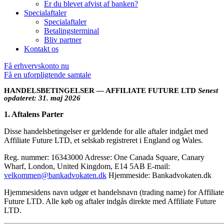
Er du blevet afvist af banken?
Specialaftaler
Specialaftaler
Betalingsterminal
Bliv partner
Kontakt os
Få erhvervskonto nu
Få en uforpligtende samtale
HANDELSBETINGELSER — AFFILIATE FUTURE LTD
Senest
opdateret: 31. maj 2026
1. Aftalens Parter
Disse handelsbetingelser er gældende for alle aftaler indgået med
Affiliate Future LTD, et selskab registreret i England og Wales.
Reg. nummer: 16343000 Adresse: One Canada Square, Canary
Wharf, London, United Kingdom, E14 5AB E-mail:
velkommen@bankadvokaten.dk
Hjemmeside: Bankadvokaten.dk
Hjemmesidens navn udgør et handelsnavn (trading name) for Affiliate
Future LTD. Alle køb og aftaler indgås direkte med Affiliate Future
LTD.