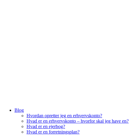
Menu
Blog
Hvordan opretter jeg en erhvervskonto?
Hvad er en erhvervskonto – hvorfor skal jeg have en?
Hvad er en ejerbog?
Hvad er en forretningsplan?